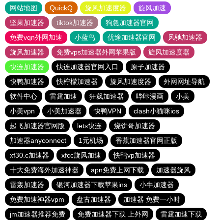
网站地图
QuickQ
旋风加速度器
旋风加速
坚果加速器
tiktok加速器
狗急加速器官网
免费vqn外网加速
小蓝鸟
优途加速器官网
风驰加速器
旋风加速器
免费vps加速器外网苹果版
旋风加速度器
快连加速器
快连加速器官网入口
原子加速器
快鸭加速器
快柠檬加速器
旋风加速度器
外网网址导航
软件中心
雷霆加速
狂飙加速器
哔咔漫画
小美
小美vpn
小美加速器
快鸭VPN
clash小猫咪ios
起飞加速器官网版
lets快连
烧饼哥加速器
加速器anyconnect
1元机场
香蕉加速器官网正版
xf30.c加速器
xfcc旋风加速
快鸭vp加速器
十大免费海外加速神器
apn免费上网下载
加速器旋风
雷轰加速器
银河加速器下载苹果ins
小牛加速器
免费加速神器vpm
盘古加速器
加速器 免费一小时
jm加速器推荐免费
免费加速器下载 上外网
雷霆加速下载