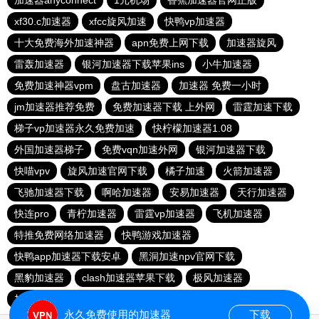
加速器anyconnect
1元机场
香蕉加速器官网正版
xf30.c加速器
xfcc旋风加速
快鸭vp加速器
十大免费海外加速神器
apn免费上网下载
加速器旋风
雷轰加速器
银河加速器下载苹果ins
小牛加速器
免费加速神器vpm
盘古加速器
加速器 免费一小时
jm加速器推荐免费
免费加速器下载 上外网
雷霆加速下载
梯子vp加速器永久免费加速
快柠檬加速器1.08
外国加速器梯子
免费vqn加速外网
银河加速器下载
快喵vpv
旋风加速官网下载
橘子加速
火箭加速器
飞驰加速器下载
啊哈加速器
安易加速器
天行加速器
快连pro
青柠加速器
雷霆vp加速器
飞机加速器
特推免费网络加速器
快鸭游戏加速器
快鸭app加速器下载安卓
黑洞加速npv官网下载
黑豹加速器
clash加速器苹果下载
极风加速器
加速器梯子推荐
快鸭app加速器下载安卓
永久免费使用的加速器
下载