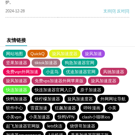
护。
2024-12-28
支持
[0]
反对
[0]
友情链接
网站地图
QuickQ
旋风加速度器
旋风加速
坚果加速器
tiktok加速器
狗急加速器官网
免费vqn外网加速
小蓝鸟
优途加速器官网
风驰加速器
旋风加速器
免费vps加速器外网苹果版
旋风加速度器
快连加速器
快连加速器官网入口
原子加速器
快鸭加速器
快柠檬加速器
旋风加速度器
外网网址导航
软件中心
雷霆加速
狂飙加速器
哔咔漫画
小美
小美vpn
小美加速器
快鸭VPN
clash小猫咪ios
起飞加速器官网版
lets快连
烧饼哥加速器