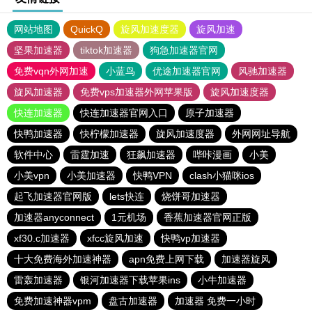
网站地图
QuickQ
旋风加速度器
旋风加速
坚果加速器
tiktok加速器
狗急加速器官网
免费vqn外网加速
小蓝鸟
优途加速器官网
风驰加速器
旋风加速器
免费vps加速器外网苹果版
旋风加速度器
快连加速器
快连加速器官网入口
原子加速器
快鸭加速器
快柠檬加速器
旋风加速度器
外网网址导航
软件中心
雷霆加速
狂飙加速器
哔咔漫画
小美
小美vpn
小美加速器
快鸭VPN
clash小猫咪ios
起飞加速器官网版
lets快连
烧饼哥加速器
加速器anyconnect
1元机场
香蕉加速器官网正版
xf30.c加速器
xfcc旋风加速
快鸭vp加速器
十大免费海外加速神器
apn免费上网下载
加速器旋风
雷轰加速器
银河加速器下载苹果ins
小牛加速器
免费加速神器vpm
盘古加速器
加速器 免费一小时